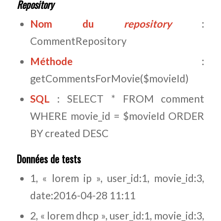
Repository
Nom du
repository
:
CommentRepository
Méthode
:
getCommentsForMovie($movieId)
SQL
: SELECT * FROM comment
WHERE movie_id = $movieId ORDER
BY created DESC
Données de tests
1, « lorem ip », user_id:1, movie_id:3,
date:2016-04-28 11:11
2, « lorem dhcp », user_id:1, movie_id:3,