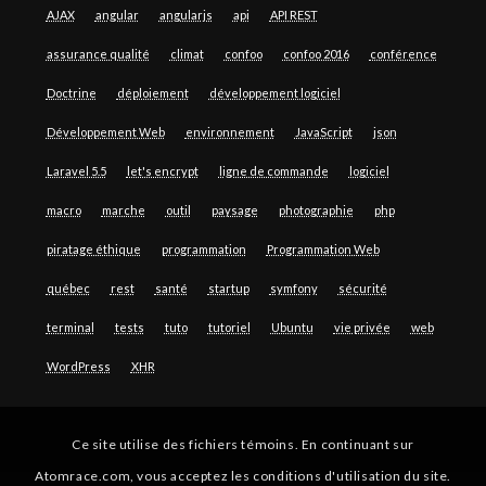
AJAX
angular
angularjs
api
API REST
assurance qualité
climat
confoo
confoo 2016
conférence
Doctrine
déploiement
développement logiciel
Développement Web
environnement
JavaScript
json
Laravel 5.5
let's encrypt
ligne de commande
logiciel
macro
marche
outil
paysage
photographie
php
piratage éthique
programmation
Programmation Web
québec
rest
santé
startup
symfony
sécurité
terminal
tests
tuto
tutoriel
Ubuntu
vie privée
web
WordPress
XHR
Ce site utilise des fichiers témoins. En continuant sur
Atomrace.com, vous acceptez les conditions d'utilisation du site.