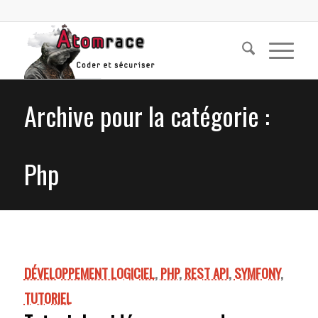
Archive pour la catégorie :
Php
DÉVELOPPEMENT LOGICIEL
,
PHP
,
REST API
,
SYMFONY
,
TUTORIEL