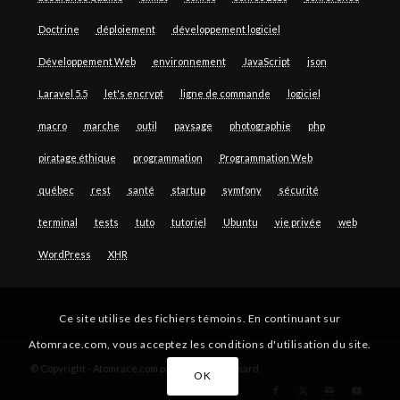
Doctrine
déploiement
développement logiciel
Développement Web
environnement
JavaScript
json
Laravel 5.5
let's encrypt
ligne de commande
logiciel
macro
marche
outil
paysage
photographie
php
piratage éthique
programmation
Programmation Web
québec
rest
santé
startup
symfony
sécurité
terminal
tests
tuto
tutoriel
Ubuntu
vie privée
web
WordPress
XHR
Ce site utilise des fichiers témoins. En continuant sur
Atomrace.com, vous acceptez les conditions d'utilisation du site.
© Copyright - Atomrace.com par Guillaume Simard
OK