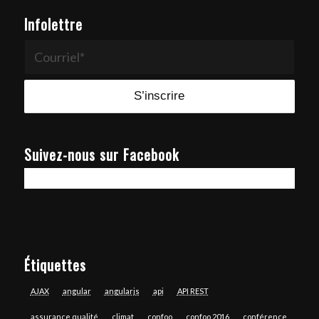
Infolettre
Suivez-nous sur Facebook
Étiquettes
AJAX
angular
angularjs
api
API REST
assurance qualité
climat
confoo
confoo 2016
conférence