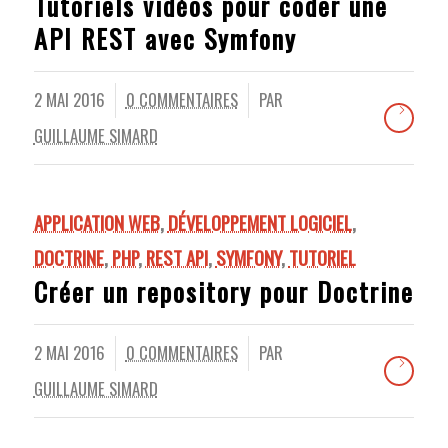
Tutoriels vidéos pour coder une
API REST avec Symfony
2 MAI 2016
0 COMMENTAIRES
PAR
/
GUILLAUME SIMARD
APPLICATION WEB
,
DÉVELOPPEMENT LOGICIEL
,
DOCTRINE
,
PHP
,
REST API
,
SYMFONY
,
TUTORIEL
Créer un repository pour Doctrine
2 MAI 2016
0 COMMENTAIRES
PAR
/
GUILLAUME SIMARD