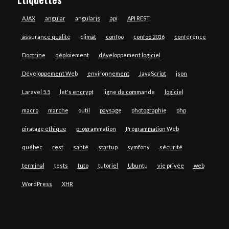
AJAX
angular
angularjs
api
API REST
assurance qualité
climat
confoo
confoo 2016
conférence
Doctrine
déploiement
développement logiciel
Développement Web
environnement
JavaScript
json
Laravel 5.5
let's encrypt
ligne de commande
logiciel
macro
marche
outil
paysage
photographie
php
piratage éthique
programmation
Programmation Web
québec
rest
santé
startup
symfony
sécurité
terminal
tests
tuto
tutoriel
Ubuntu
vie privée
web
WordPress
XHR