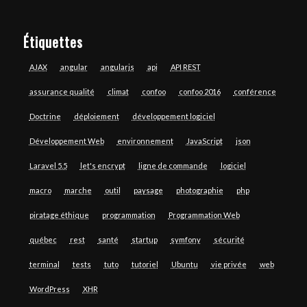
Étiquettes
AJAX
angular
angularjs
api
API REST
assurance qualité
climat
confoo
confoo 2016
conférence
Doctrine
déploiement
développement logiciel
Développement Web
environnement
JavaScript
json
Laravel 5.5
let's encrypt
ligne de commande
logiciel
macro
marche
outil
paysage
photographie
php
piratage éthique
programmation
Programmation Web
québec
rest
santé
startup
symfony
sécurité
terminal
tests
tuto
tutoriel
Ubuntu
vie privée
web
WordPress
XHR