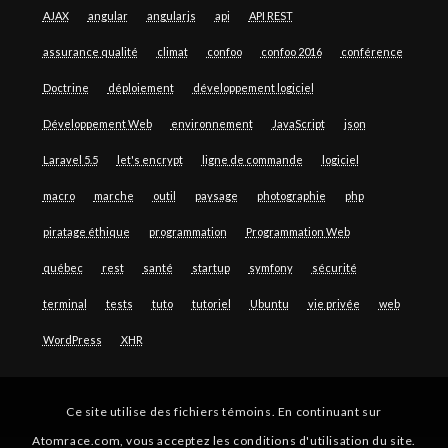
AJAX
angular
angularjs
api
API REST
assurance qualité
climat
confoo
confoo 2016
conférence
Doctrine
déploiement
développement logiciel
Développement Web
environnement
JavaScript
json
Laravel 5.5
let's encrypt
ligne de commande
logiciel
macro
marche
outil
paysage
photographie
php
piratage éthique
programmation
Programmation Web
québec
rest
santé
startup
symfony
sécurité
terminal
tests
tuto
tutoriel
Ubuntu
vie privée
web
WordPress
XHR
Ce site utilise des fichiers témoins. En continuant sur
Atomrace.com, vous acceptez les conditions d'utilisation du site.