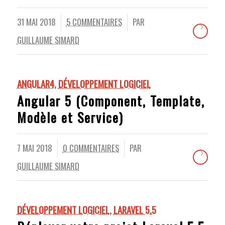
31 MAI 2018
5 COMMENTAIRES
PAR
/
/
GUILLAUME SIMARD
ANGULAR4
,
DÉVELOPPEMENT LOGICIEL
Angular 5 (Component, Template,
Modèle et Service)
7 MAI 2018
0 COMMENTAIRES
PAR
/
GUILLAUME SIMARD
DÉVELOPPEMENT LOGICIEL
,
LARAVEL 5.5