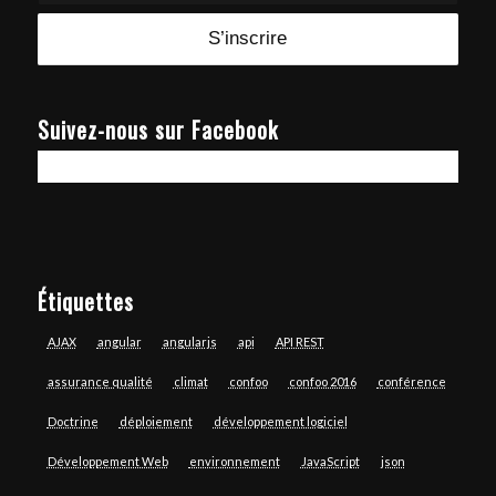
Suivez-nous sur Facebook
Étiquettes
AJAX
angular
angularjs
api
API REST
assurance qualité
climat
confoo
confoo 2016
conférence
Doctrine
déploiement
développement logiciel
Développement Web
environnement
JavaScript
json