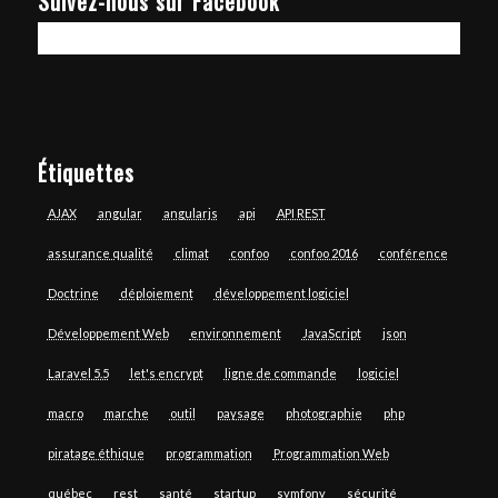
Suivez-nous sur Facebook
Étiquettes
AJAX
angular
angularjs
api
API REST
assurance qualité
climat
confoo
confoo 2016
conférence
Doctrine
déploiement
développement logiciel
Développement Web
environnement
JavaScript
json
Laravel 5.5
let's encrypt
ligne de commande
logiciel
macro
marche
outil
paysage
photographie
php
piratage éthique
programmation
Programmation Web
québec
rest
santé
startup
symfony
sécurité