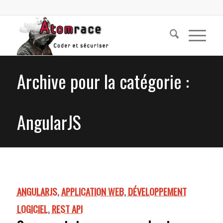
Archive pour la catégorie :
AngularJS
ANGULARJS
,
APPLICATION WEB
,
DÉVELOPPEMENT
LOGICIEL
,
REST API