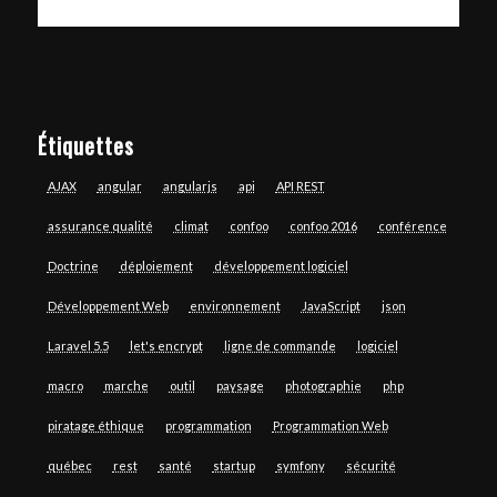
Étiquettes
AJAX
angular
angularjs
api
API REST
assurance qualité
climat
confoo
confoo 2016
conférence
Doctrine
déploiement
développement logiciel
Développement Web
environnement
JavaScript
json
Laravel 5.5
let's encrypt
ligne de commande
logiciel
macro
marche
outil
paysage
photographie
php
piratage éthique
programmation
Programmation Web
québec
rest
santé
startup
symfony
sécurité