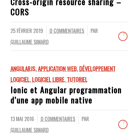
Cross-origin resource sharing –
CORS
25 FÉVRIER 2019
0 COMMENTAIRES
PAR
/
/
GUILLAUME SIMARD
ANGULARJS
,
APPLICATION WEB
,
DÉVELOPPEMENT
LOGICIEL
,
LOGICIEL LIBRE
,
TUTORIEL
Ionic et Angular programmation
d’une app mobile native
13 MAI 2016
0 COMMENTAIRES
PAR
/
/
GUILLAUME SIMARD