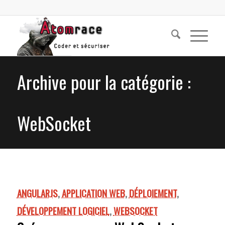
Archive pour la catégorie :
WebSocket
ANGULARJS
,
APPLICATION WEB
,
DÉPLOIEMENT
,
DÉVELOPPEMENT LOGICIEL
,
WEBSOCKET