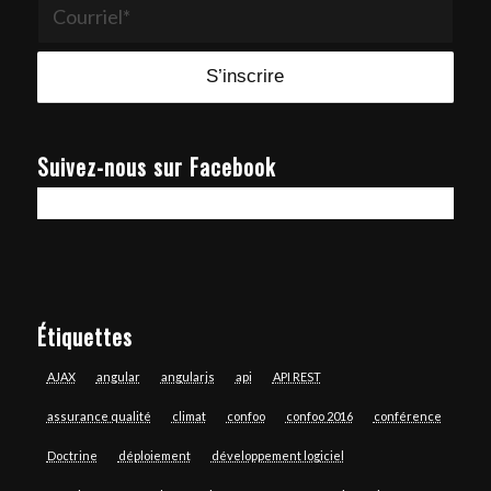
Suivez-nous sur Facebook
Étiquettes
AJAX
angular
angularjs
api
API REST
assurance qualité
climat
confoo
confoo 2016
conférence
Doctrine
déploiement
développement logiciel