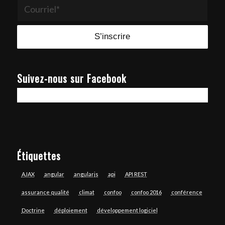
Suivez-nous sur Facebook
Étiquettes
AJAX
angular
angularjs
api
API REST
assurance qualité
climat
confoo
confoo 2016
conférence
Doctrine
déploiement
développement logiciel