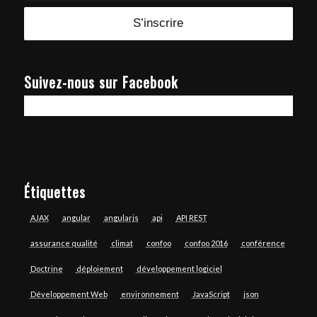
Suivez-nous sur Facebook
Étiquettes
AJAX
angular
angularjs
api
API REST
assurance qualité
climat
confoo
confoo 2016
conférence
Doctrine
déploiement
développement logiciel
Développement Web
environnement
JavaScript
json