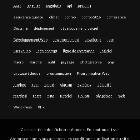
AJAX
angular
angularjs
api
API REST
assurance qualité
climat
confoo
confoo 2016
conférence
Doctrine
déploiement
développement logiciel
Développement Web
environnement
JavaScript
json
Laravel 5.5
let's encrypt
ligne de commande
logiciel
macro
marche
outil
paysage
photographie
php
piratage éthique
programmation
Programmation Web
québec
rest
santé
startup
symfony
sécurité
terminal
tests
tuto
tutoriel
Ubuntu
vie privée
web
WordPress
XHR
Ce site utilise des fichiers témoins. En continuant sur
Atomrace.com, vous acceptez les conditions d'utilisation du site.