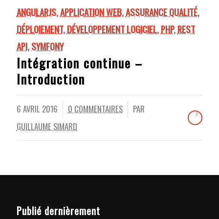
ANGULARJS
,
APPLICATION WEB
,
ASSURANCE QUALITÉ
,
DÉPLOIEMENT
,
DÉVELOPPEMENT LOGICIEL
,
PHP
,
REST
API
,
SYMFONY
Intégration continue –
Introduction
6 AVRIL 2016
0 COMMENTAIRES
PAR
/
/
GUILLAUME SIMARD
Publié dernièrement