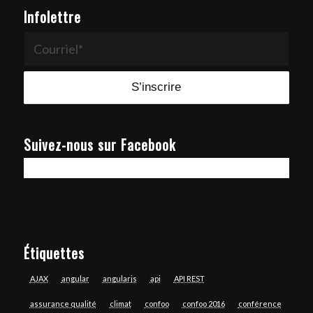
Infolettre
Suivez-nous sur Facebook
Étiquettes
AJAX
angular
angularjs
api
API REST
assurance qualité
climat
confoo
confoo 2016
conférence