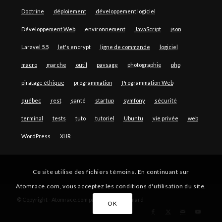
Doctrine
déploiement
développement logiciel
Développement Web
environnement
JavaScript
json
Laravel 5.5
let's encrypt
ligne de commande
logiciel
macro
marche
outil
paysage
photographie
php
piratage éthique
programmation
Programmation Web
québec
rest
santé
startup
symfony
sécurité
terminal
tests
tuto
tutoriel
Ubuntu
vie privée
web
WordPress
XHR
Ce site utilise des fichiers témoins. En continuant sur
Atomrace.com, vous acceptez les conditions d'utilisation du site.
© Copyright - Atomrace.com par Guillaume Simard
OK