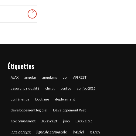
Étiquettes
AJAX
angular
angularjs
api
API REST
assurance qualité
climat
confoo
confoo 2016
conférence
Doctrine
déploiement
développement logiciel
Développement Web
environnement
JavaScript
json
Laravel 5.5
let's encrypt
ligne de commande
logiciel
macro