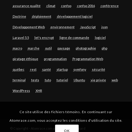
assurance qualité
climat
confoo
confoo 2016
conférence
Doctrine
déploiement
développement logiciel
Développement Web
environnement
JavaScript
json
Laravel 5.5
let's encrypt
ligne de commande
logiciel
macro
marche
outil
paysage
photographie
php
piratage éthique
programmation
Programmation Web
québec
rest
santé
startup
symfony
sécurité
terminal
tests
tuto
tutoriel
Ubuntu
vie privée
web
WordPress
XHR
Ce site utilise des fichiers témoins. En continuant sur
Atomrace.com, vous acceptez les conditions d'utilisation du site.
© Copyright - Atomrace.com par Guillaume Simard
OK