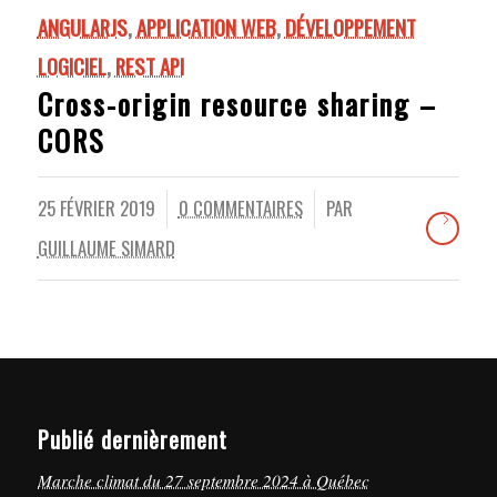
ANGULARJS
,
APPLICATION WEB
,
DÉVELOPPEMENT
LOGICIEL
,
REST API
Cross-origin resource sharing –
CORS
25 FÉVRIER 2019
0 COMMENTAIRES
PAR
/
/
GUILLAUME SIMARD
Publié dernièrement
Marche climat du 27 septembre 2024 à Québec