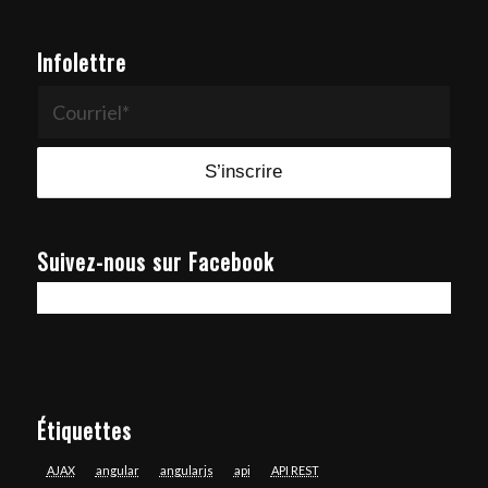
Infolettre
Suivez-nous sur Facebook
Étiquettes
AJAX
angular
angularjs
api
API REST