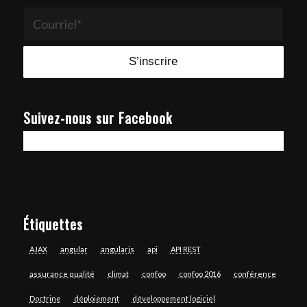
Suivez-nous sur Facebook
Étiquettes
AJAX
angular
angularjs
api
API REST
assurance qualité
climat
confoo
confoo 2016
conférence
Doctrine
déploiement
développement logiciel