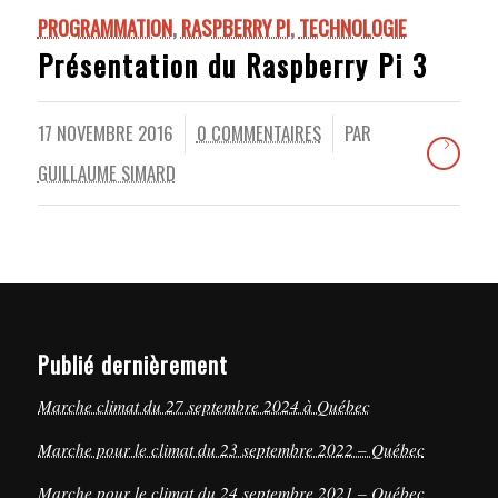
PROGRAMMATION
,
RASPBERRY PI
,
TECHNOLOGIE
Présentation du Raspberry Pi 3
17 NOVEMBRE 2016
0 COMMENTAIRES
PAR
/
/
GUILLAUME SIMARD
Publié dernièrement
Marche climat du 27 septembre 2024 à Québec
Marche pour le climat du 23 septembre 2022 – Québec
Marche pour le climat du 24 septembre 2021 – Québec