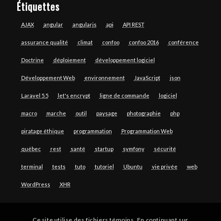
Étiquettes
AJAX
angular
angularjs
api
API REST
assurance qualité
climat
confoo
confoo 2016
conférence
Doctrine
déploiement
développement logiciel
Développement Web
environnement
JavaScript
json
Laravel 5.5
let's encrypt
ligne de commande
logiciel
macro
marche
outil
paysage
photographie
php
piratage éthique
programmation
Programmation Web
québec
rest
santé
startup
symfony
sécurité
terminal
tests
tuto
tutoriel
Ubuntu
vie privée
web
WordPress
XHR
Ce site utilise des fichiers témoins. En continuant sur