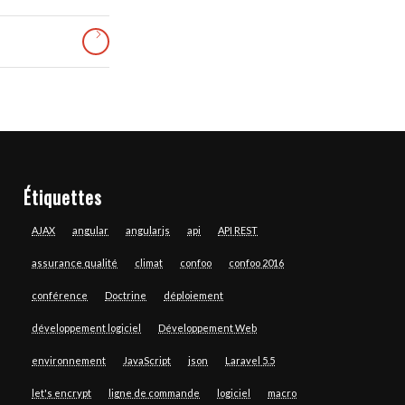
Étiquettes
AJAX
angular
angularjs
api
API REST
assurance qualité
climat
confoo
confoo 2016
conférence
Doctrine
déploiement
développement logiciel
Développement Web
environnement
JavaScript
json
Laravel 5.5
let's encrypt
ligne de commande
logiciel
macro