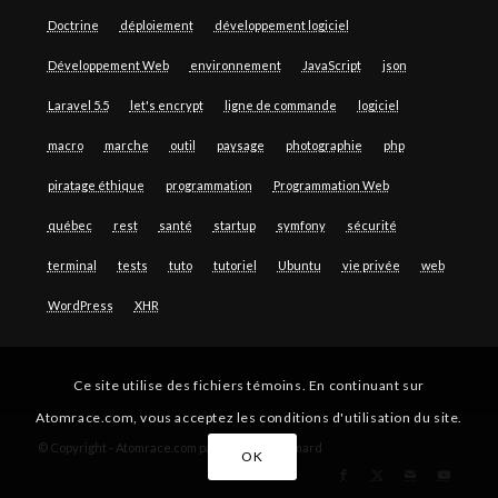
Doctrine
déploiement
développement logiciel
Développement Web
environnement
JavaScript
json
Laravel 5.5
let's encrypt
ligne de commande
logiciel
macro
marche
outil
paysage
photographie
php
piratage éthique
programmation
Programmation Web
québec
rest
santé
startup
symfony
sécurité
terminal
tests
tuto
tutoriel
Ubuntu
vie privée
web
WordPress
XHR
Ce site utilise des fichiers témoins. En continuant sur
Atomrace.com, vous acceptez les conditions d'utilisation du site.
© Copyright - Atomrace.com par Guillaume Simard
OK