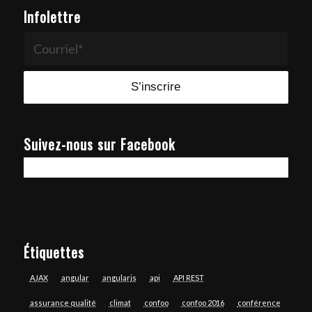
Infolettre
Suivez-nous sur Facebook
Étiquettes
AJAX
angular
angularjs
api
API REST
assurance qualité
climat
confoo
confoo 2016
conférence