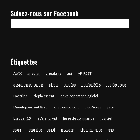
Suivez-nous sur Facebook
Étiquettes
AJAX
angular
angularjs
api
API REST
assurance qualité
climat
confoo
confoo 2016
conférence
Doctrine
déploiement
développement logiciel
Développement Web
environnement
JavaScript
json
Laravel 5.5
let's encrypt
ligne de commande
logiciel
macro
marche
outil
paysage
photographie
php