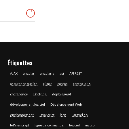
Étiquettes
AJAX
angular
angularjs
api
API REST
assurance qualité
climat
confoo
confoo 2016
conférence
Doctrine
déploiement
développement logiciel
Développement Web
environnement
JavaScript
json
Laravel 5.5
let's encrypt
ligne de commande
logiciel
macro