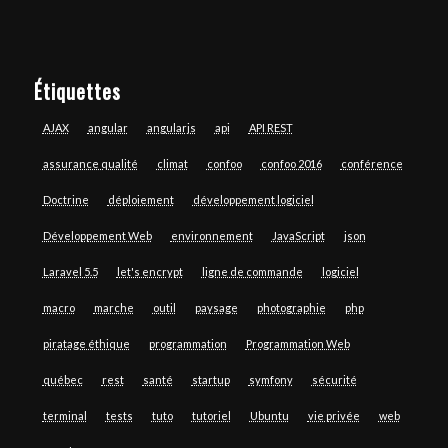
Étiquettes
AJAX
angular
angularjs
api
API REST
assurance qualité
climat
confoo
confoo 2016
conférence
Doctrine
déploiement
développement logiciel
Développement Web
environnement
JavaScript
json
Laravel 5.5
let's encrypt
ligne de commande
logiciel
macro
marche
outil
paysage
photographie
php
piratage éthique
programmation
Programmation Web
québec
rest
santé
startup
symfony
sécurité
terminal
tests
tuto
tutoriel
Ubuntu
vie privée
web