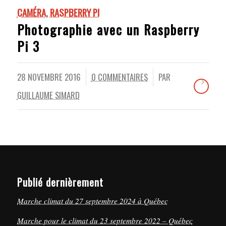
CAMÉRA
,
RASPBERRY PI
Photographie avec un Raspberry
Pi 3
28 NOVEMBRE 2016
0 COMMENTAIRES
PAR
/
/
GUILLAUME SIMARD
Publié dernièrement
Marche climat du 27 septembre 2024 à Québec
Marche pour le climat du 23 septembre 2022 – Québec