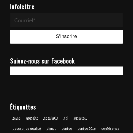
Infolettre
Suivez-nous sur Facebook
Étiquettes
AJAX
angular
angularjs
api
API REST
assurance qualité
climat
confoo
confoo 2016
conférence