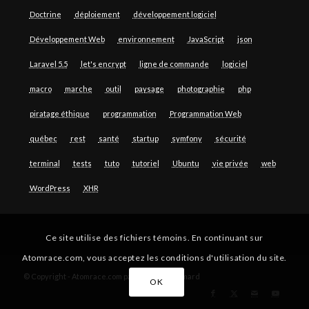
Doctrine
déploiement
développement logiciel
Développement Web
environnement
JavaScript
json
Laravel 5.5
let's encrypt
ligne de commande
logiciel
macro
marche
outil
paysage
photographie
php
piratage éthique
programmation
Programmation Web
québec
rest
santé
startup
symfony
sécurité
terminal
tests
tuto
tutoriel
Ubuntu
vie privée
web
WordPress
XHR
Ce site utilise des fichiers témoins. En continuant sur
Atomrace.com, vous acceptez les conditions d'utilisation du site.
© Copyright - Atomrace.com par Guillaume Simard
OK