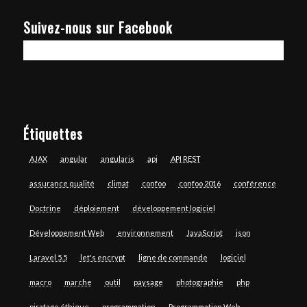
Suivez-nous sur Facebook
Étiquettes
AJAX
angular
angularjs
api
API REST
assurance qualité
climat
confoo
confoo 2016
conférence
Doctrine
déploiement
développement logiciel
Développement Web
environnement
JavaScript
json
Laravel 5.5
let's encrypt
ligne de commande
logiciel
macro
marche
outil
paysage
photographie
php
piratage éthique
programmation
Programmation Web