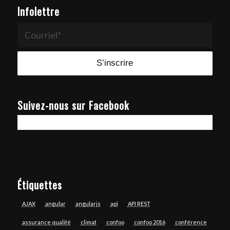
Infolettre
Suivez-nous sur Facebook
Étiquettes
AJAX
angular
angularjs
api
API REST
assurance qualité
climat
confoo
confoo 2016
conférence