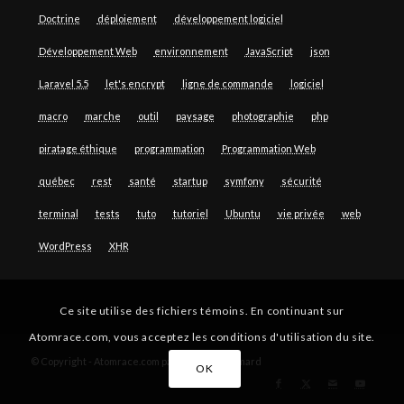
Doctrine
déploiement
développement logiciel
Développement Web
environnement
JavaScript
json
Laravel 5.5
let's encrypt
ligne de commande
logiciel
macro
marche
outil
paysage
photographie
php
piratage éthique
programmation
Programmation Web
québec
rest
santé
startup
symfony
sécurité
terminal
tests
tuto
tutoriel
Ubuntu
vie privée
web
WordPress
XHR
Ce site utilise des fichiers témoins. En continuant sur
Atomrace.com, vous acceptez les conditions d'utilisation du site.
© Copyright - Atomrace.com par Guillaume Simard
OK