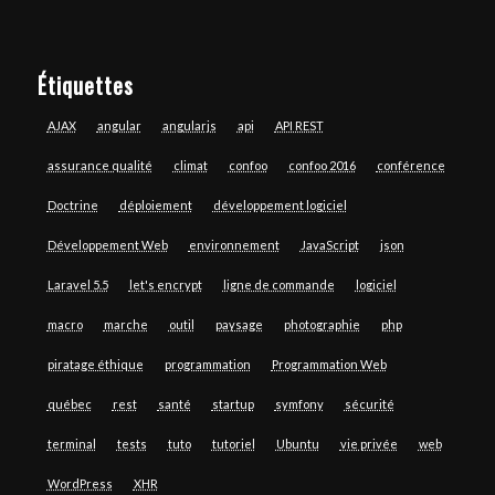
Étiquettes
AJAX
angular
angularjs
api
API REST
assurance qualité
climat
confoo
confoo 2016
conférence
Doctrine
déploiement
développement logiciel
Développement Web
environnement
JavaScript
json
Laravel 5.5
let's encrypt
ligne de commande
logiciel
macro
marche
outil
paysage
photographie
php
piratage éthique
programmation
Programmation Web
québec
rest
santé
startup
symfony
sécurité
terminal
tests
tuto
tutoriel
Ubuntu
vie privée
web
WordPress
XHR