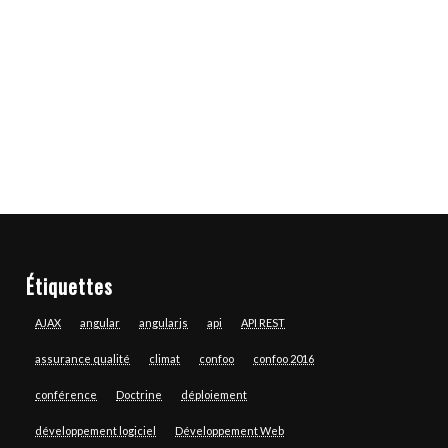
Étiquettes
AJAX
angular
angularjs
api
API REST
assurance qualité
climat
confoo
confoo 2016
conférence
Doctrine
déploiement
développement logiciel
Développement Web