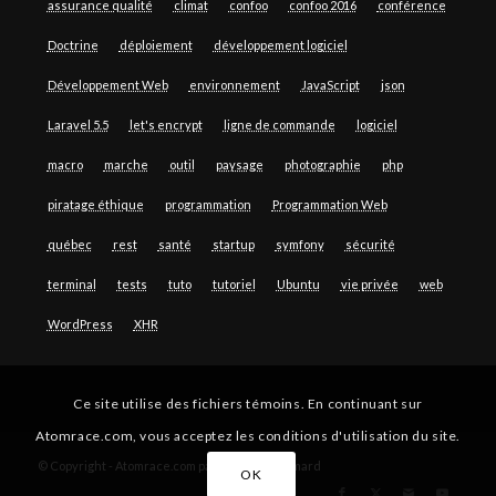
assurance qualité
climat
confoo
confoo 2016
conférence
Doctrine
déploiement
développement logiciel
Développement Web
environnement
JavaScript
json
Laravel 5.5
let's encrypt
ligne de commande
logiciel
macro
marche
outil
paysage
photographie
php
piratage éthique
programmation
Programmation Web
québec
rest
santé
startup
symfony
sécurité
terminal
tests
tuto
tutoriel
Ubuntu
vie privée
web
WordPress
XHR
Ce site utilise des fichiers témoins. En continuant sur
Atomrace.com, vous acceptez les conditions d'utilisation du site.
© Copyright - Atomrace.com par Guillaume Simard
OK