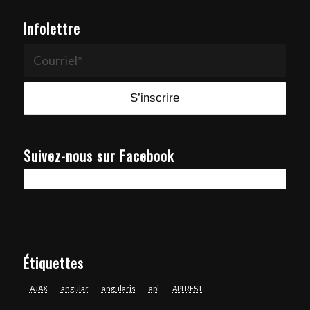
Infolettre
Suivez-nous sur Facebook
Étiquettes
AJAX
angular
angularjs
api
API REST