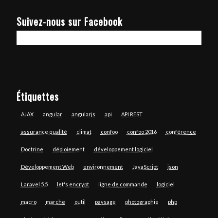
Suivez-nous sur Facebook
Étiquettes
AJAX
angular
angularjs
api
API REST
assurance qualité
climat
confoo
confoo 2016
conférence
Doctrine
déploiement
développement logiciel
Développement Web
environnement
JavaScript
json
Laravel 5.5
let's encrypt
ligne de commande
logiciel
macro
marche
outil
paysage
photographie
php