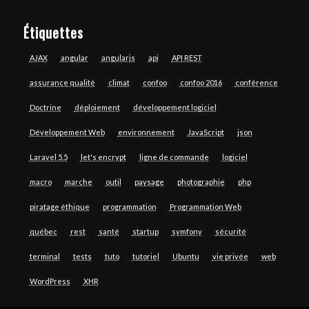
Étiquettes
AJAX
angular
angularjs
api
API REST
assurance qualité
climat
confoo
confoo 2016
conférence
Doctrine
déploiement
développement logiciel
Développement Web
environnement
JavaScript
json
Laravel 5.5
let's encrypt
ligne de commande
logiciel
macro
marche
outil
paysage
photographie
php
piratage éthique
programmation
Programmation Web
québec
rest
santé
startup
symfony
sécurité
terminal
tests
tuto
tutoriel
Ubuntu
vie privée
web
WordPress
XHR