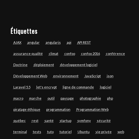
Étiquettes
AJAX
angular
angularjs
api
API REST
assurance qualité
climat
confoo
confoo 2016
conférence
Doctrine
déploiement
développement logiciel
Développement Web
environnement
JavaScript
json
Laravel 5.5
let's encrypt
ligne de commande
logiciel
macro
marche
outil
paysage
photographie
php
piratage éthique
programmation
Programmation Web
québec
rest
santé
startup
symfony
sécurité
terminal
tests
tuto
tutoriel
Ubuntu
vie privée
web