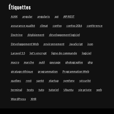
Étiquettes
AJAX
angular
angularjs
api
API REST
assurance qualité
climat
confoo
confoo 2016
conférence
Doctrine
déploiement
développement logiciel
Développement Web
environnement
JavaScript
json
Laravel 5.5
let's encrypt
ligne de commande
logiciel
macro
marche
outil
paysage
photographie
php
piratage éthique
programmation
Programmation Web
québec
rest
santé
startup
symfony
sécurité
terminal
tests
tuto
tutoriel
Ubuntu
vie privée
web
WordPress
XHR