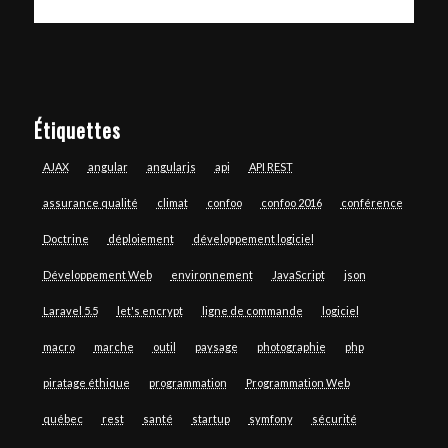
Étiquettes
AJAX
angular
angularjs
api
API REST
assurance qualité
climat
confoo
confoo 2016
conférence
Doctrine
déploiement
développement logiciel
Développement Web
environnement
JavaScript
json
Laravel 5.5
let's encrypt
ligne de commande
logiciel
macro
marche
outil
paysage
photographie
php
piratage éthique
programmation
Programmation Web
québec
rest
santé
startup
symfony
sécurité