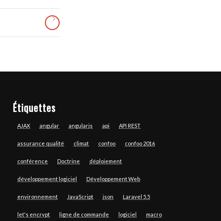
Étiquettes
AJAX
angular
angularjs
api
API REST
assurance qualité
climat
confoo
confoo 2016
conférence
Doctrine
déploiement
développement logiciel
Développement Web
environnement
JavaScript
json
Laravel 5.5
let's encrypt
ligne de commande
logiciel
macro