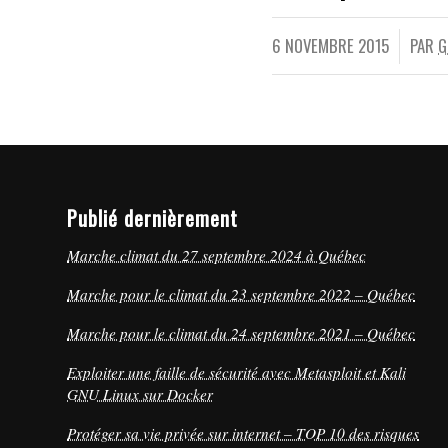
6 NOVEMBRE 2015
PAR
G
/
Publié dernièrement
Marche climat du 27 septembre 2024 à Québec
Marche pour le climat du 23 septembre 2022 – Québec
Marche pour le climat du 24 septembre 2021 – Québec
Exploiter une faille de sécurité avec Metasploit et Kali
GNU Linux sur Docker
Protéger sa vie privée sur internet – TOP 10 des risques