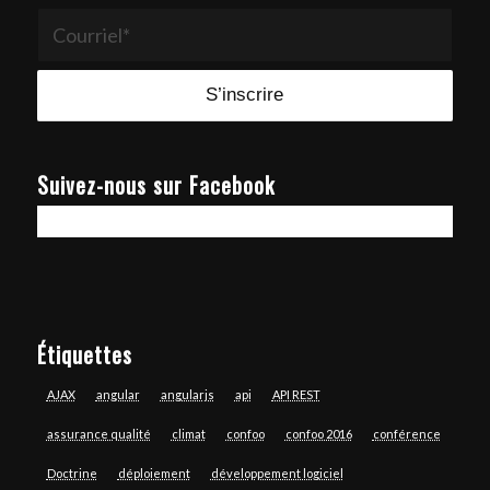
Suivez-nous sur Facebook
Étiquettes
AJAX
angular
angularjs
api
API REST
assurance qualité
climat
confoo
confoo 2016
conférence
Doctrine
déploiement
développement logiciel