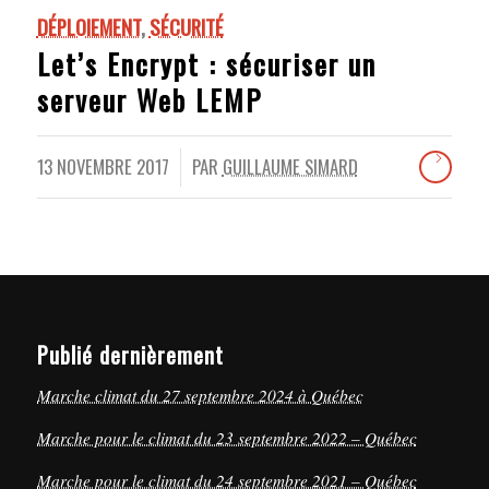
DÉPLOIEMENT
,
SÉCURITÉ
Let’s Encrypt : sécuriser un
serveur Web LEMP
13 NOVEMBRE 2017
PAR
GUILLAUME SIMARD
/
Publié dernièrement
Marche climat du 27 septembre 2024 à Québec
Marche pour le climat du 23 septembre 2022 – Québec
Marche pour le climat du 24 septembre 2021 – Québec