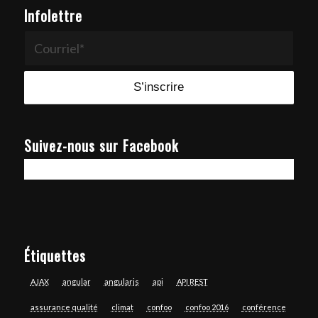
Infolettre
Suivez-nous sur Facebook
Étiquettes
AJAX
angular
angularjs
api
API REST
assurance qualité
climat
confoo
confoo 2016
conférence