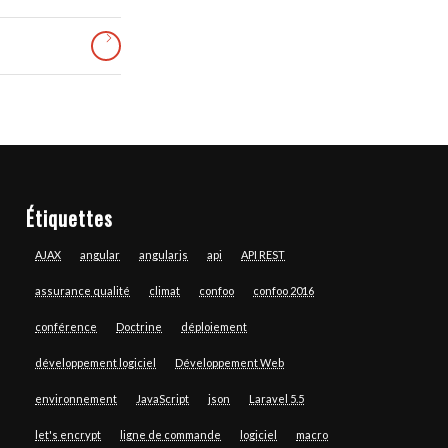
Étiquettes
AJAX
angular
angularjs
api
API REST
assurance qualité
climat
confoo
confoo 2016
conférence
Doctrine
déploiement
développement logiciel
Développement Web
environnement
JavaScript
json
Laravel 5.5
let's encrypt
ligne de commande
logiciel
macro