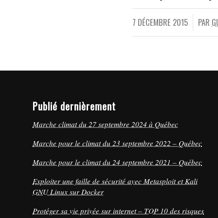
7 DÉCEMBRE 2015
PAR
G
/
Publié dernièrement
Marche climat du 27 septembre 2024 à Québec
Marche pour le climat du 23 septembre 2022 – Québec
Marche pour le climat du 24 septembre 2021 – Québec
Exploiter une faille de sécurité avec Metasploit et Kali
GNU Linux sur Docker
Protéger sa vie privée sur internet – TOP 10 des risques