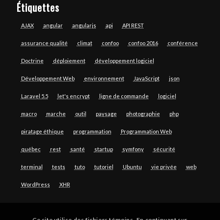
Étiquettes
AJAX
angular
angularjs
api
API REST
assurance qualité
climat
confoo
confoo 2016
conférence
Doctrine
déploiement
développement logiciel
Développement Web
environnement
JavaScript
json
Laravel 5.5
let's encrypt
ligne de commande
logiciel
macro
marche
outil
paysage
photographie
php
piratage éthique
programmation
Programmation Web
québec
rest
santé
startup
symfony
sécurité
terminal
tests
tuto
tutoriel
Ubuntu
vie privée
web
WordPress
XHR
Ce site utilise des fichiers témoins. En continuant sur