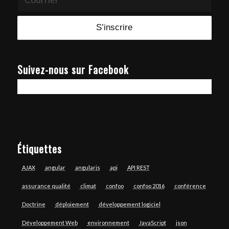
Suivez-nous sur Facebook
Étiquettes
AJAX
angular
angularjs
api
API REST
assurance qualité
climat
confoo
confoo 2016
conférence
Doctrine
déploiement
développement logiciel
Développement Web
environnement
JavaScript
json