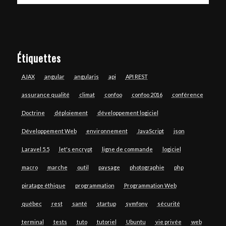
Étiquettes
AJAX
angular
angularjs
api
API REST
assurance qualité
climat
confoo
confoo 2016
conférence
Doctrine
déploiement
développement logiciel
Développement Web
environnement
JavaScript
json
Laravel 5.5
let's encrypt
ligne de commande
logiciel
macro
marche
outil
paysage
photographie
php
piratage éthique
programmation
Programmation Web
québec
rest
santé
startup
symfony
sécurité
terminal
tests
tuto
tutoriel
Ubuntu
vie privée
web