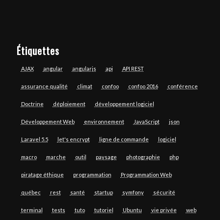
Étiquettes
AJAX
angular
angularjs
api
API REST
assurance qualité
climat
confoo
confoo 2016
conférence
Doctrine
déploiement
développement logiciel
Développement Web
environnement
JavaScript
json
Laravel 5.5
let's encrypt
ligne de commande
logiciel
macro
marche
outil
paysage
photographie
php
piratage éthique
programmation
Programmation Web
québec
rest
santé
startup
symfony
sécurité
terminal
tests
tuto
tutoriel
Ubuntu
vie privée
web