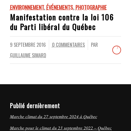
ENVIRONNEMENT
,
ÉVÉNEMENTS
,
PHOTOGRAPHIE
Manifestation contre la loi 106
du Parti libéral du Québec
9 SEPTEMBRE 2016
0 COMMENTAIRES
PAR
/
/
GUILLAUME SIMARD
Publié dernièrement
Marche climat du 27 septembre 2024 à Québec
Marche pour le climat du 23 septembre 2022 – Québec