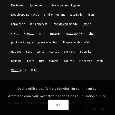
Doctrine
déploiement
développement logiciel
Développement Web
environnement
JavaScript
json
Laravel 5.5
let's encrypt
ligne de commande
logiciel
macro
marche
outil
paysage
photographie
php
piratage éthique
programmation
Programmation Web
québec
rest
santé
startup
symfony
sécurité
terminal
tests
tuto
tutoriel
Ubuntu
vie privée
web
WordPress
XHR
Ce site utilise des fichiers témoins. En continuant sur
Atomrace.com, vous acceptez les conditions d'utilisation du site.
© Copyright - Atomrace.com par Guillaume Simard
OK