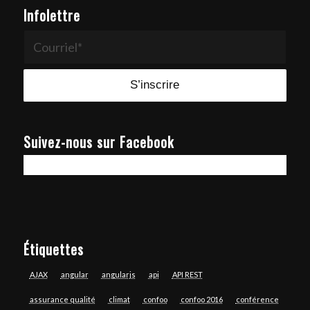
Infolettre
Suivez-nous sur Facebook
Étiquettes
AJAX
angular
angularjs
api
API REST
assurance qualité
climat
confoo
confoo 2016
conférence