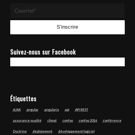
Suivez-nous sur Facebook
Étiquettes
AJAX
angular
angularjs
api
API REST
assurance qualité
climat
confoo
confoo 2016
conférence
Doctrine
déploiement
développement logiciel