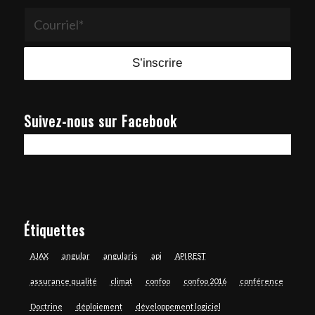
Suivez-nous sur Facebook
Étiquettes
AJAX
angular
angularjs
api
API REST
assurance qualité
climat
confoo
confoo 2016
conférence
Doctrine
déploiement
développement logiciel