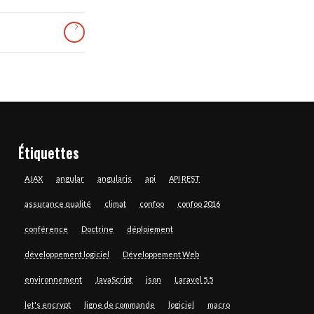
Étiquettes
AJAX
angular
angularjs
api
API REST
assurance qualité
climat
confoo
confoo 2016
conférence
Doctrine
déploiement
développement logiciel
Développement Web
environnement
JavaScript
json
Laravel 5.5
let's encrypt
ligne de commande
logiciel
macro