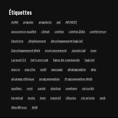
Étiquettes
AJAX
angular
angularjs
api
API REST
assurance qualité
climat
confoo
confoo 2016
conférence
Doctrine
déploiement
développement logiciel
Développement Web
environnement
JavaScript
json
Laravel 5.5
let's encrypt
ligne de commande
logiciel
macro
marche
outil
paysage
photographie
php
piratage éthique
programmation
Programmation Web
québec
rest
santé
startup
symfony
sécurité
terminal
tests
tuto
tutoriel
Ubuntu
vie privée
web
WordPress
XHR