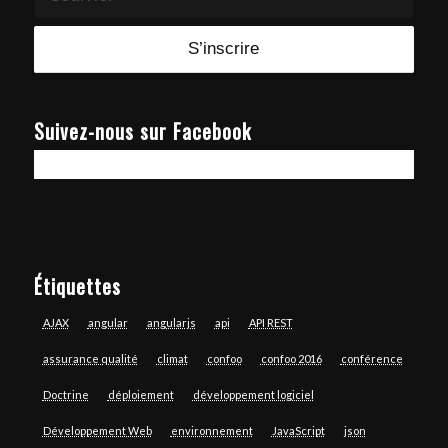
Suivez-nous sur Facebook
Étiquettes
AJAX
angular
angularjs
api
API REST
assurance qualité
climat
confoo
confoo 2016
conférence
Doctrine
déploiement
développement logiciel
Développement Web
environnement
JavaScript
json