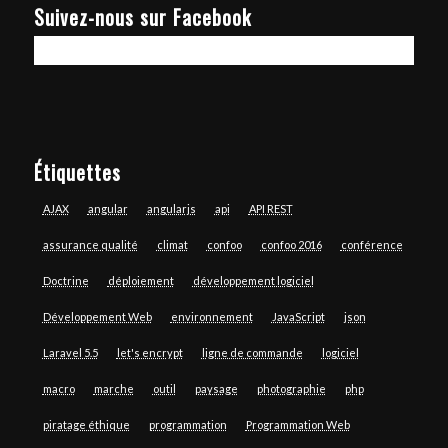
Suivez-nous sur Facebook
Étiquettes
AJAX
angular
angularjs
api
API REST
assurance qualité
climat
confoo
confoo 2016
conférence
Doctrine
déploiement
développement logiciel
Développement Web
environnement
JavaScript
json
Laravel 5.5
let's encrypt
ligne de commande
logiciel
macro
marche
outil
paysage
photographie
php
piratage éthique
programmation
Programmation Web