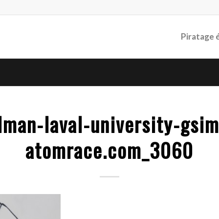
Piratage 
lman-laval-university-gsi
atomrace.com_3060