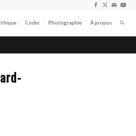
éthique
Coder
Photographie
À propos
mard-