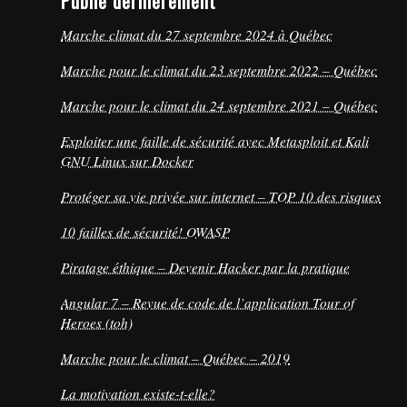
Publié dernièrement
Marche climat du 27 septembre 2024 à Québec
Marche pour le climat du 23 septembre 2022 – Québec
Marche pour le climat du 24 septembre 2021 – Québec
Exploiter une faille de sécurité avec Metasploit et Kali
GNU Linux sur Docker
Protéger sa vie privée sur internet – TOP 10 des risques
10 failles de sécurité! OWASP
Piratage éthique – Devenir Hacker par la pratique
Angular 7 – Revue de code de l’application Tour of
Heroes (toh)
Marche pour le climat – Québec – 2019
La motivation existe-t-elle?