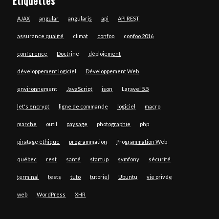
Étiquettes
AJAX
angular
angularjs
api
API REST
assurance qualité
climat
confoo
confoo 2016
conférence
Doctrine
déploiement
développement logiciel
Développement Web
environnement
JavaScript
json
Laravel 5.5
let's encrypt
ligne de commande
logiciel
macro
marche
outil
paysage
photographie
php
piratage éthique
programmation
Programmation Web
québec
rest
santé
startup
symfony
sécurité
terminal
tests
tuto
tutoriel
Ubuntu
vie privée
web
WordPress
XHR