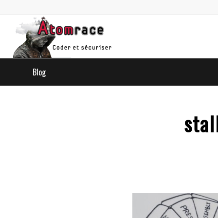
Blog
stal