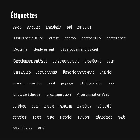
Étiquettes
AJAX
angular
angularjs
api
API REST
assurance qualité
climat
confoo
confoo 2016
conférence
Doctrine
déploiement
développement logiciel
Développement Web
environnement
JavaScript
json
Laravel 5.5
let's encrypt
ligne de commande
logiciel
macro
marche
outil
paysage
photographie
php
piratage éthique
programmation
Programmation Web
québec
rest
santé
startup
symfony
sécurité
terminal
tests
tuto
tutoriel
Ubuntu
vie privée
web
WordPress
XHR